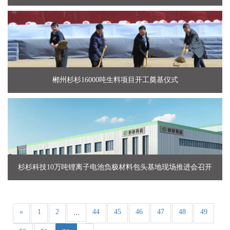
郴州杉杉16000吨生料项目开工奠基仪式
杉杉科技10万吨锂离子电池负极材料包头基地现场推进会召开
«
1
2
...
44
45
46
47
48
49